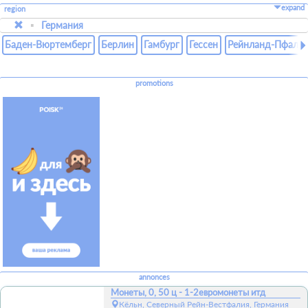
expand
region
Германия
Баден-Вюртемберг
Берлин
Гамбург
Гессен
Рейнланд-Пфаль
promotions
annonces
Монеты, 0, 50 ц - 1-2евромонеты итд
Кёльн, Северный Рейн-Вестфалия, Германия