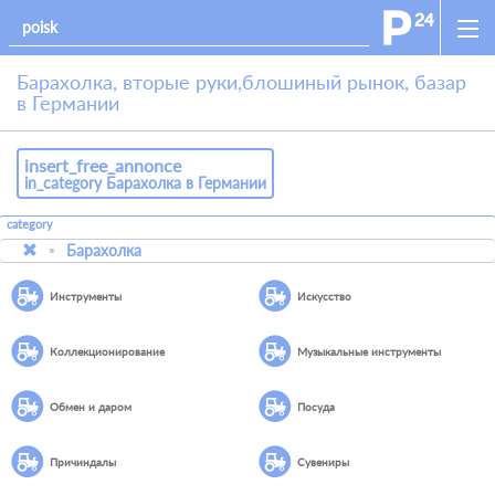
Барахолка, вторые руки,блошиный рынок, базар
в Германии
insert_free_annonce
in_category Барахолка в Германии
category
Барахолка
Инструменты
Искусство
Коллекционирование
Музыкальные инструменты
Обмен и даром
Посуда
Причиндалы
Сувениры