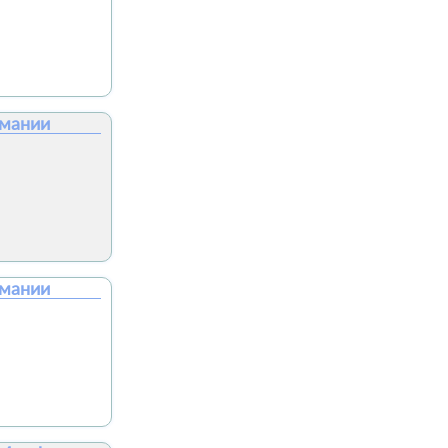
рмании
рмании