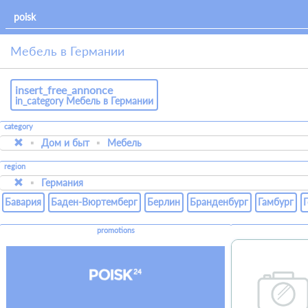
Мебель в Германии
insert_free_annonce
in_category Мебель в Германии
category
Дом и быт
Мебель
region
Германия
Бавария
Баден-Вюртемберг
Берлин
Бранденбург
Гамбург
Г
promotions