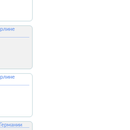
ерлине
ерлине
 Германии