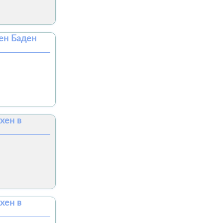
ен Баден
хен в
хен в