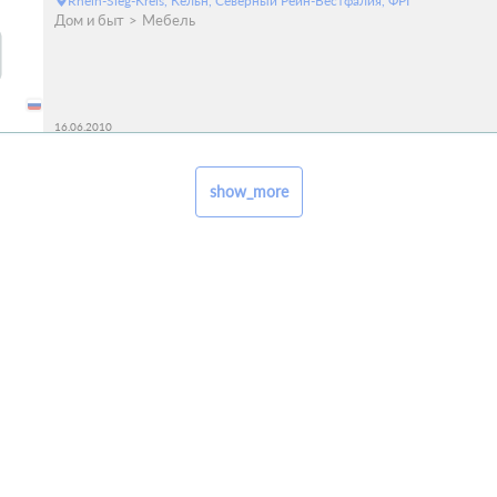
Rhein-Sieg-Kreis, Кёльн, Северный Рейн-Вестфалия, ФРГ
Дом и быт
Мебель
16.06.2010
show_more