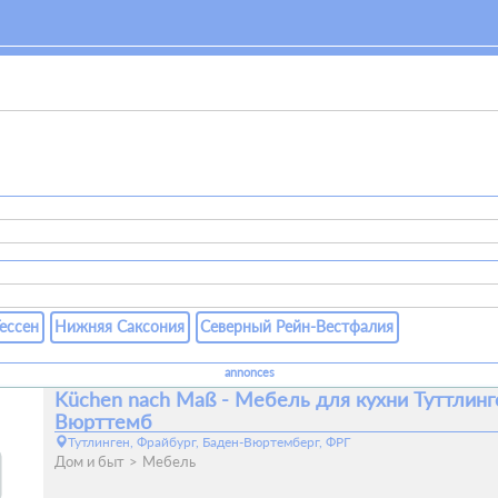
ессен
Нижняя Саксония
Северный Рейн-Вестфалия
annonces
Küchen nach Maß - Мебель для кухни Туттлинг
Вюрттемб
Тутлинген, Фрайбург, Баден-Вюртемберг, ФРГ
Дом и быт
Мебель