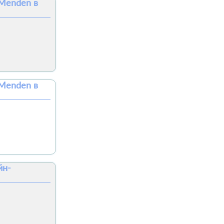
 Menden в
 Menden в
йн-