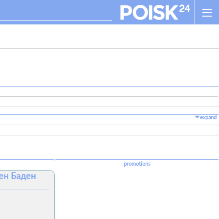
expand
promotions
ен Баден