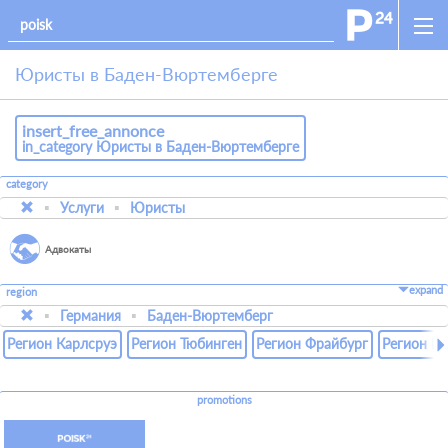
Юристы в Баден-Вюртемберге
insert_free_annonce
in_category Юристы в Баден-Вюртемберге
category
Услуги
Юристы
Адвокаты
expand
region
Германия
Баден-Вюртемберг
Регион Карлсруэ
Регион Тюбинген
Регион Фрайбург
Регион Ш
promotions