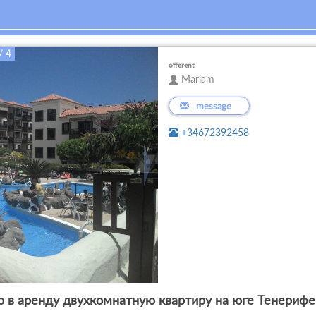
/ 4
offerent
Mariam
message
+34672392458
 в аренду двухкомнатную квартиру на юге Тенерифе