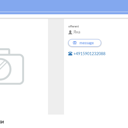
offerent
Яна
message
+4915901232088
ки