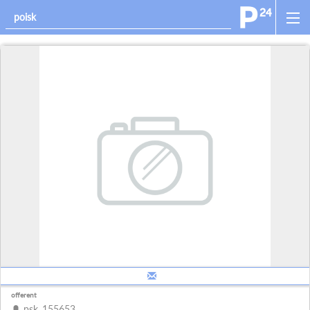
offerent
psk_155653