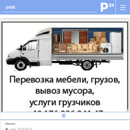
offerent
psk_155653