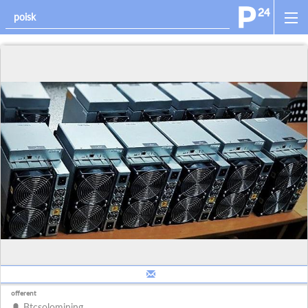
offerent
Btcsolomining