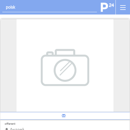
offerent
Андрей