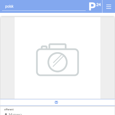
offerent
Марина