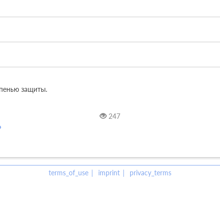
енью защиты. 

247
terms_of_use
imprint
privacy_terms