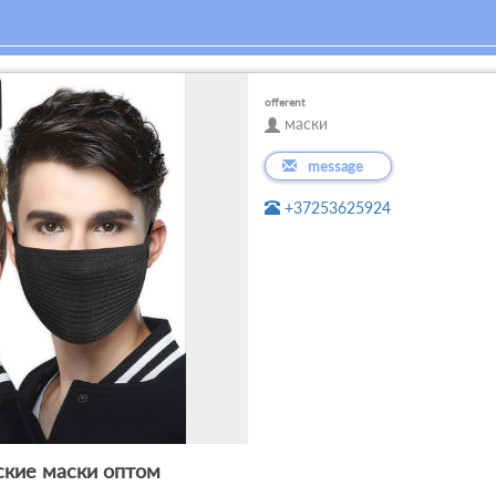
offerent
маски
message
+37253625924
кие маски оптом