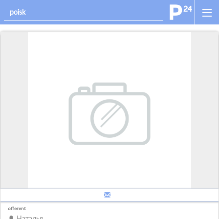
offerent
Наталья