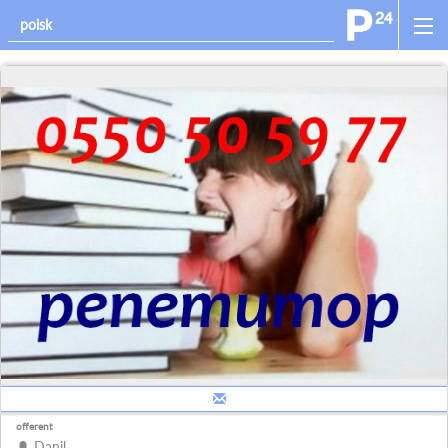
offerent
Danil