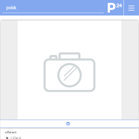
offerent
LENA