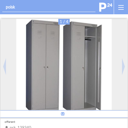
1 / 4
offerent
psk_139340