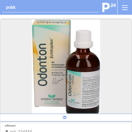
offerent
psk_154444