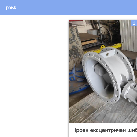
1 
Троен ексцентричен шиб