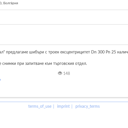
, Болга́рия
" предлагаме шибъри с троен ексцентрицитет Dn 300 Pn 25 налични
 снимки при запитване към търговския отдел.
148
terms_of_use
imprint
privacy_terms