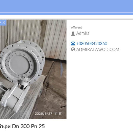
/ 3
offerent
Admiral
+380503423360
ADMIRALZAVOD.COM
ъри Dn 300 Pn 25