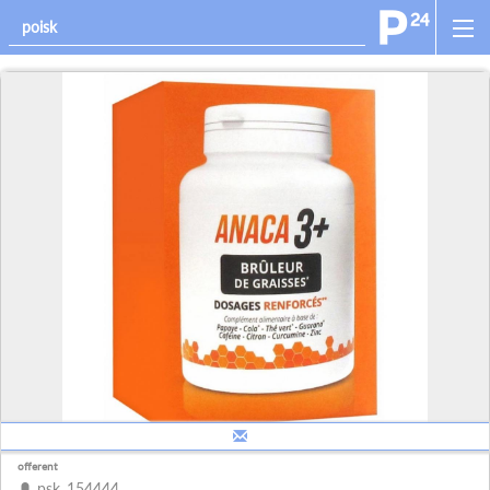
offerent
psk_154444