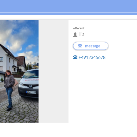
offerent
lilia
message
+4912345678