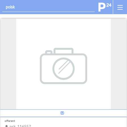
offerent
psk_116557