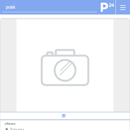
offerent
Татьяна