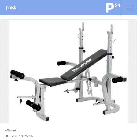
offerent
psk_117345