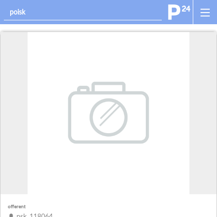
offerent
psk_118064