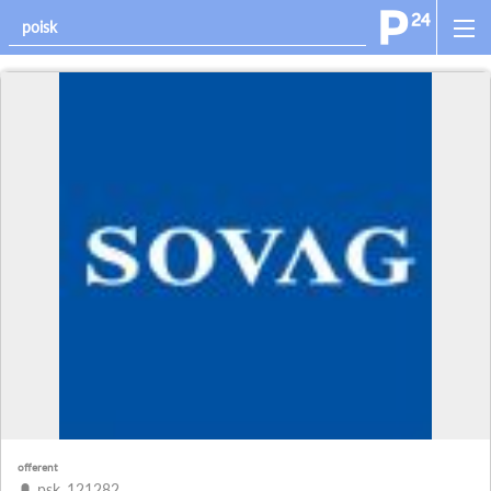
offerent
psk_121282