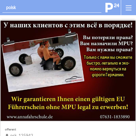
offerent
psk_125942