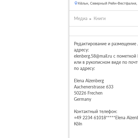
Кёльн, Северный Рейн-Вестфалия,
Медиа
Книги
Редактирование и размещение 
адресу:

elenberg.58@mail.ru c пометк
или в рукописном виде по почте
по адресу:

Elena Aizenberg

Aachenerstrasse 633

50226 Frechen

Germany

Контактный телефон:

+49 2234 61018*****Elena Aizen
Köln