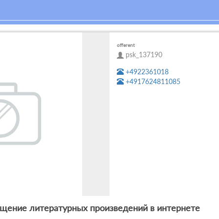
offerent
psk_137190
+4922361018
+4917624811085
ещение литературных произведений в интернете