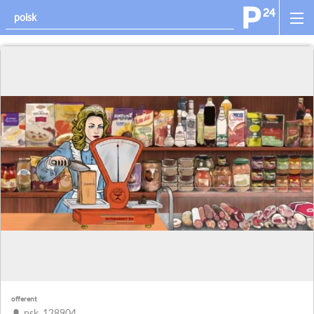
offerent
psk_128904