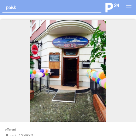
offerent
psk_129983