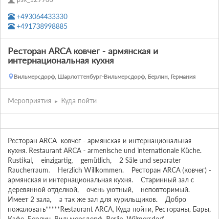
+493064433330
+491738998885
Ресторан ARCA ковчег - армянская и
интернациональная кухня
Вильмерсдорф, Шарлоттенбург-Вильмерсдорф, Берлин, Германия
Мероприятия
Куда пойти
Ресторан ARCA  ковчег - армянская и интернациональная 
кухня. Restaurant ARCA - armenische und internationale Küche.    
Rustikal,    einzigartig,    gemütlich,    2 Säle und separater 
Raucherraum.    Herzlich Willkommen.    Ресторан ARCA (ковчег) - 
армянская и интернациональная кухня.    Старинный зал с 
деревянной отделкой,    очень уютный,    неповторимый.    
Имеет 2 зала,    а так же зал для курильщиков.    Добро 
пожаловать*****Restaurant ARCA, Куда пойти, Рестораны, Бары, 
Кафе, Берлин, Вильмерсдорф, Berlin, Wilmersdorf