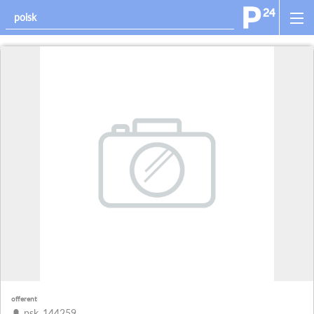
offerent
psk_144259