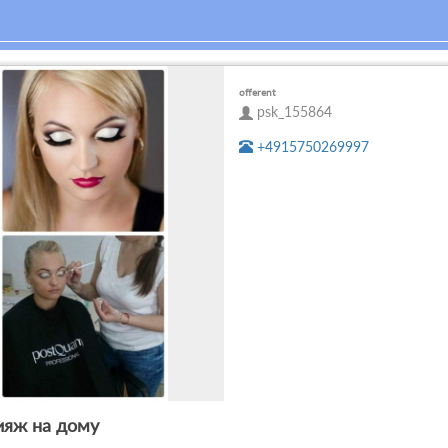
offerent
psk_155864
+4915750269997
яж на дому