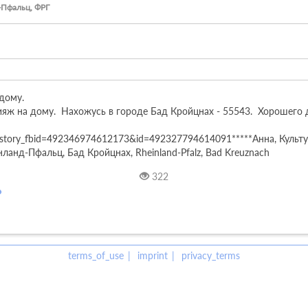
д-Пфальц, ФРГ
ому. 

 на дому.  Нахожусь в городе Бад Кройцнах - 55543.  Хорошего д
story_fbid=492346974612173&id=492327794614091*****Анна, Культура
ланд-Пфальц, Бад Кройцнах, Rheinland-Pfalz, Bad Kreuznach
322
terms_of_use
imprint
privacy_terms