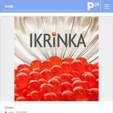
offerent
psk_154481