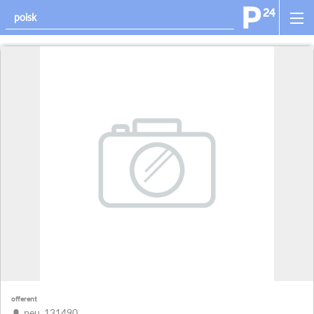
offerent
peu_131490