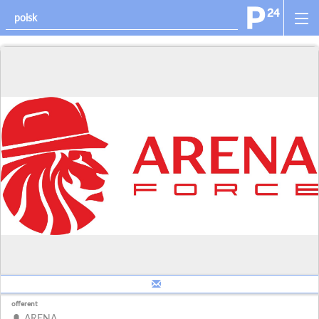
offerent
ARENA