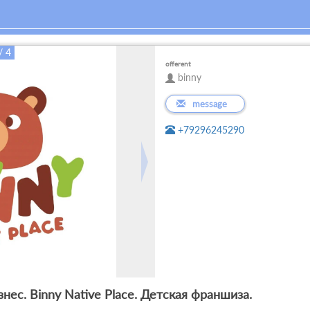
/ 4
offerent
binny
message
+79296245290
нес. Binny Native Place. Детская франшиза.