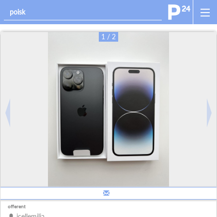
1 / 2
offerent
icellemilia