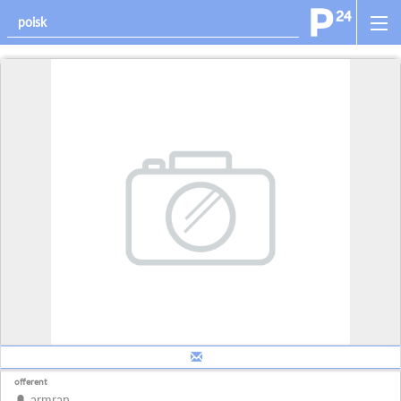
offerent
armran