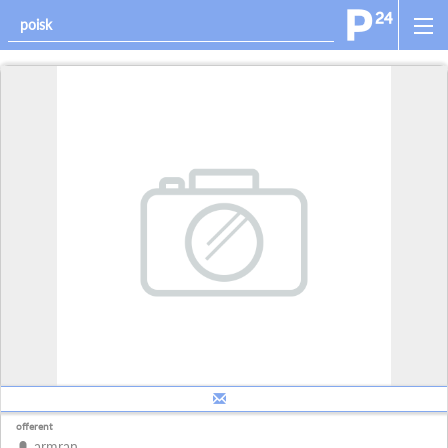
offerent
armran