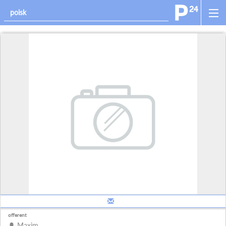
offerent
Maxim