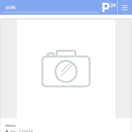
offerent
peu_132419