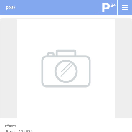
offerent
peu_132926