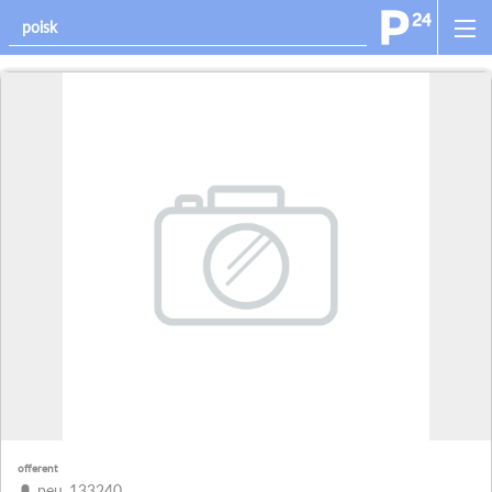
offerent
peu_133240