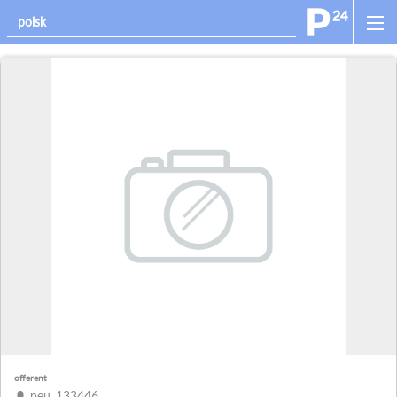
offerent
peu_133446