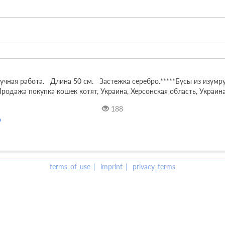
ная работа.   Длина 50 см.   Застежка серебро.*****Бусы из изумруд
Продажа покупка кошек котят, Украина, Херсонская область, Украин
188
terms_of_use
imprint
privacy_terms