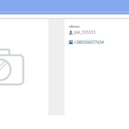
offerent
psk_155151
+380506077634