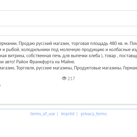
ермании. Продаю русский магазин, торговая площадь 480 кв. м. По
м и рыбой, холодильники под молочную продукцию и колбасные изд
 витрина, собственная печь для выпечки хлеба ), товар , поставщик
и авто! Район Франкфурта на Майне.

агазин, Торговля, русские магазины, Продуктовые магазины, Германи
217
terms_of_use
imprint
privacy_terms