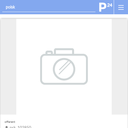
offerent
psk_102850