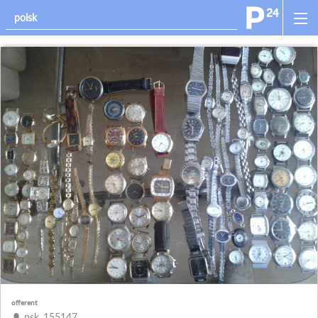
offerent
psk_155147