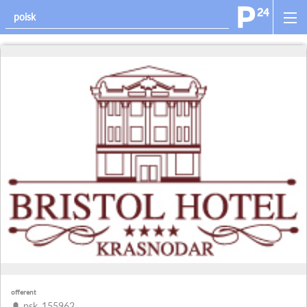
offerent
psk_155962