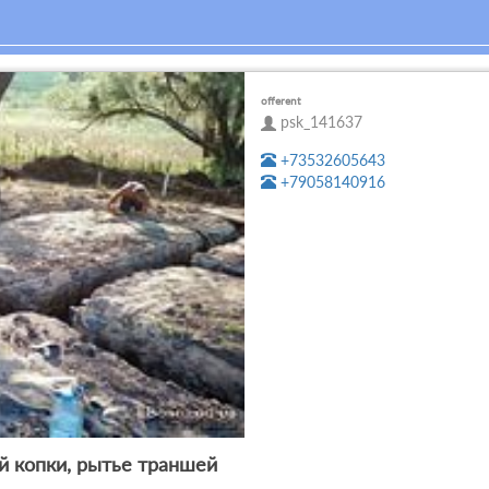
offerent
psk_141637
+73532605643
+79058140916
й копки, рытье траншей