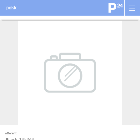
offerent
psk_145364