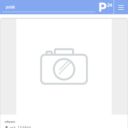
offerent
psk_154866